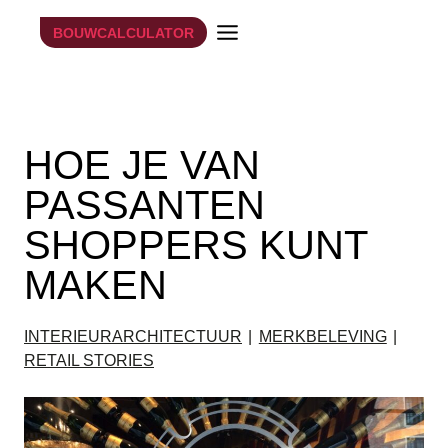
Doorgaan
BOUWCALCULATOR
naar
inhoud
7 oktober 2014
HOE JE VAN
PASSANTEN
SHOPPERS KUNT
MAKEN
INTERIEURARCHITECTUUR
|
MERKBELEVING
|
RETAIL STORIES