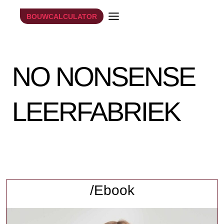
Doorgaan
BOUWCALCULATOR
naar
inhoud
NO NONSENSE
LEERFABRIEK
/Ebook