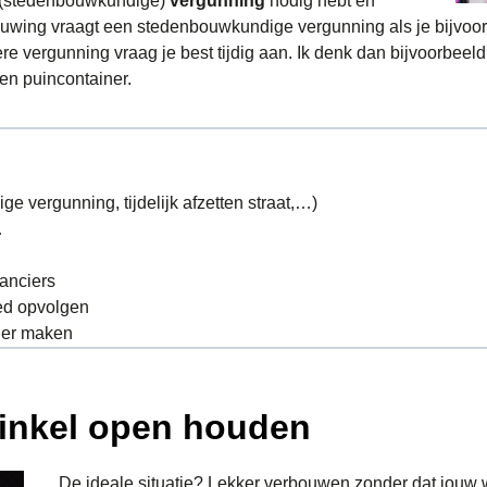
en (stedenbouwkundige)
vergunning
nodig hebt en
uwing vraagt een stedenbouwkundige vergunning als je bijvoorb
 vergunning vraag je best tijdig aan. Ik denk dan bijvoorbeeld het
en puincontainer.
 vergunning, tijdelijk afzetten straat,…)
…
anciers
ed opvolgen
rder maken
winkel open houden
De ideale situatie? Lekker verbouwen zonder dat jouw