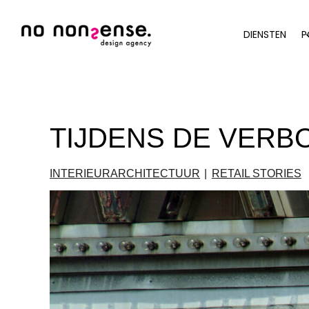
Doorgaan
naar
DIENSTEN
P
inhoud
8 januari 2019
TIJDENS DE VERB
INTERIEURARCHITECTUUR
|
RETAIL STORIES