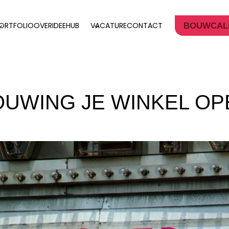
ORTFOLIO
OVER
IDEEHUB
VACATURE
CONTACT
BOUWCAL
OUWING JE WINKEL O