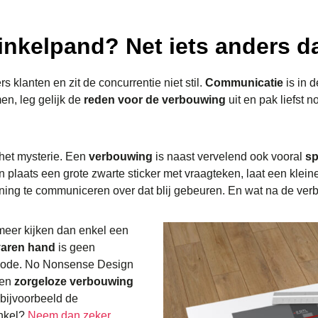
nkelpand? Net iets anders d
rs klanten en zit de concurrentie niet stil.
Communicatie
is in 
en, leg gelijk de
reden voor de verbouwing
uit en pak liefst 
 het mysterie. Een
verbouwing
is naast vervelend ook vooral
s
 plaats een grote zwarte sticker met vraagteken, laat een klein
ning te communiceren over dat blij gebeuren. En wat na de verb
 meer kijken dan enkel een
varen hand
is geen
eriode. No Nonsense Design
een
zorgeloze verbouwing
 bijvoorbeeld de
inkel?
Neem dan zeker