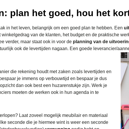
: plan het goed, hou het kor
vaak in het leven, belangrijk om een goed plan te hebben. Een
ui
 winkelgedrag van de klanten, het budget en de praktische we
e verder, maar staat ook in voor de
planning van de uitvoeri
tuurlijk ook de levertijden nagaan. Een goede leverancier/aann
nier die rekening houdt met zaken zoals levertijden en
espaar je immens op verbouwtijd en bespaar je dus
 opzicht dan ook best een huzarenstukje zijn. Werk je
nciers moeten de werken ook in hun agenda in te
verlopen? Laat zoveel mogelijk meubilair en materiaal
Elke seconde die je hiermee wint is weer een seconde