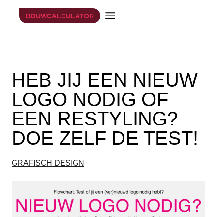
Doorgaan
BOUWCALCULATOR
naar
inhoud
26 september 2016
HEB JIJ EEN NIEUW
LOGO NODIG OF
EEN RESTYLING?
DOE ZELF DE TEST!
GRAFISCH DESIGN