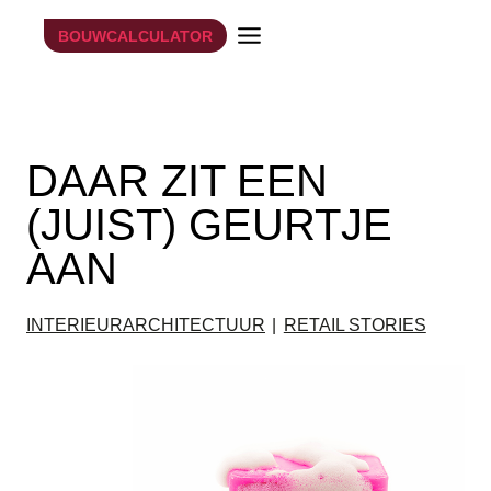
Doorgaan
BOUWCALCULATOR
naar
inhoud
25 oktober 2017
DAAR ZIT EEN
(JUIST) GEURTJE
AAN
INTERIEURARCHITECTUUR
|
RETAIL STORIES